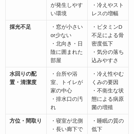
が発生しやす
・冷えやスト
い環境
レスの増幅
採光不足
・窓が小さい
・ビタミンD
or少ない
不足による骨
・北向き・日
密度低下
陰に囲まれた
・気分の落ち
部屋
込みやすさ
水回りの配
・台所や浴
・冷え性やむ
置・清潔度
室、トイレが
くみの要因
家の中心
・不衛生な状
・排水口の汚
態による病原
れ
菌の増殖
方位・間取り
・寝室が北側
・睡眠の質の
・長い廊下で
低下